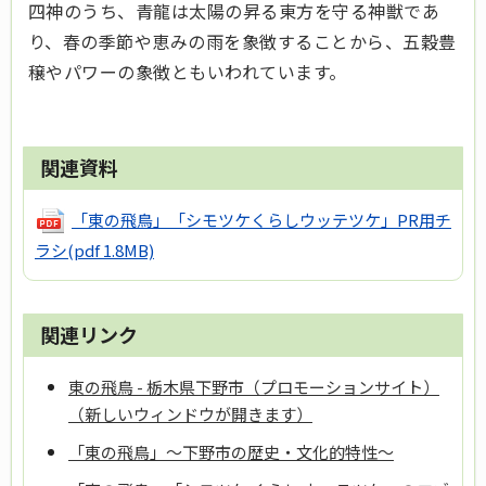
四神のうち、青龍は太陽の昇る東方を守る神獣であ
り、春の季節や恵みの雨を象徴することから、五穀豊
穣やパワーの象徴ともいわれています。
関連資料
「東の飛鳥」「シモツケくらしウッテツケ」PR用チ
ラシ
(pdf 1.8MB)
関連リンク
東の飛鳥 - 栃木県下野市（プロモーションサイト）
（新しいウィンドウが開きます）
「東の飛鳥」～下野市の歴史・文化的特性～