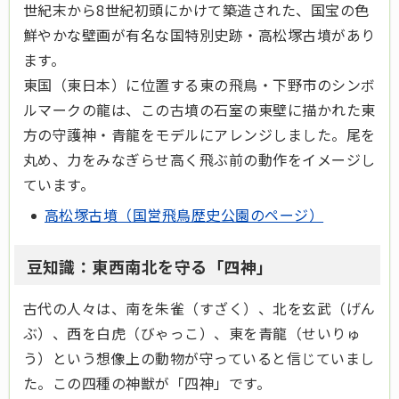
世紀末から8世紀初頭にかけて築造された、国宝の色
鮮やかな壁画が有名な国特別史跡・高松塚古墳があり
ます。
東国（東日本）に位置する東の飛鳥・下野市のシンボ
ルマークの龍は、この古墳の石室の東壁に描かれた東
方の守護神・青龍をモデルにアレンジしました。尾を
丸め、力をみなぎらせ高く飛ぶ前の動作をイメージし
ています。
高松塚古墳（国営飛鳥歴史公園のページ）
豆知識：東西南北を守る「四神」
古代の人々は、南を朱雀（すざく）、北を玄武（げん
ぶ）、西を白虎（びゃっこ）、東を青龍（せいりゅ
う）という想像上の動物が守っていると信じていまし
た。この四種の神獣が「四神」です。