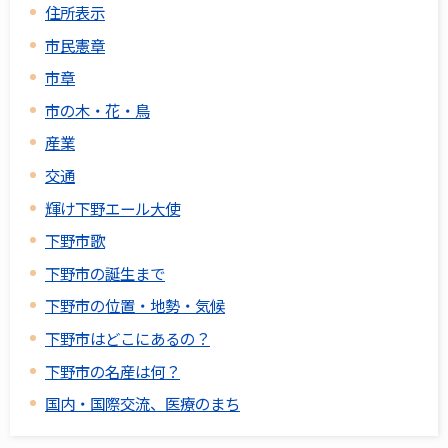
住所表示
市民憲章
市章
市の木・花・鳥
産業
交通
輝け下野エール大使
下野市歌
下野市の誕生まで
下野市の位置・地勢・気候
下野市はどこにあるの？
下野市の名産は何？
国内・国際交流、医療のまち