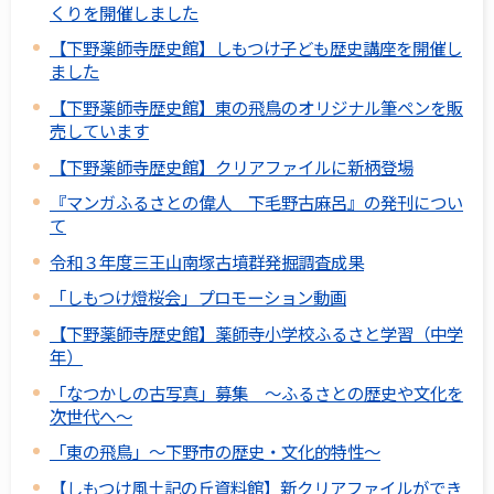
くりを開催しました
【下野薬師寺歴史館】しもつけ子ども歴史講座を開催し
ました
【下野薬師寺歴史館】東の飛鳥のオリジナル筆ペンを販
売しています
【下野薬師寺歴史館】クリアファイルに新柄登場
『マンガふるさとの偉人 下毛野古麻呂』の発刊につい
て
令和３年度三王山南塚古墳群発掘調査成果
「しもつけ燈桜会」プロモーション動画
【下野薬師寺歴史館】薬師寺小学校ふるさと学習（中学
年）
「なつかしの古写真」募集 ～ふるさとの歴史や文化を
次世代へ～
「東の飛鳥」～下野市の歴史・文化的特性～
【しもつけ風土記の丘資料館】新クリアファイルができ