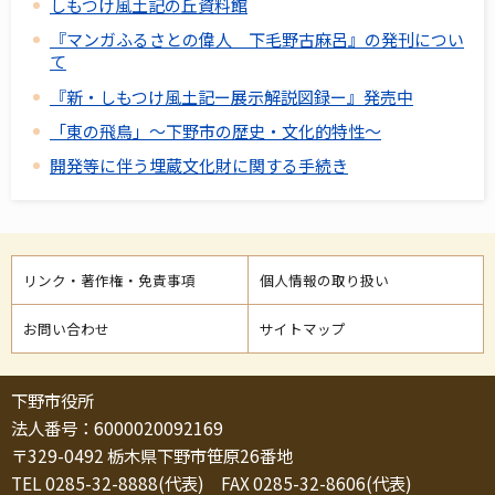
しもつけ風土記の丘資料館
『マンガふるさとの偉人 下毛野古麻呂』の発刊につい
て
『新・しもつけ風土記ー展示解説図録ー』発売中
「東の飛鳥」～下野市の歴史・文化的特性～
開発等に伴う埋蔵文化財に関する手続き
リンク・著作権・免責事項
個人情報の取り扱い
お問い合わせ
サイトマップ
下野市役所
法人番号：6000020092169
〒329-0492 栃木県下野市笹原26番地
TEL 0285-32-8888(代表) FAX 0285-32-8606(代表)