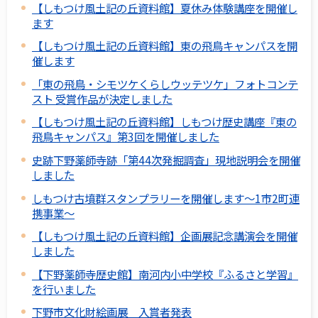
【しもつけ風土記の丘資料館】夏休み体験講座を開催し
ます
【しもつけ風土記の丘資料館】東の飛鳥キャンパスを開
催します
「東の飛鳥・シモツケくらしウッテツケ」フォトコンテ
スト 受賞作品が決定しました
【しもつけ風土記の丘資料館】しもつけ歴史講座『東の
飛鳥キャンパス』第3回を開催しました
史跡下野薬師寺跡「第44次発掘調査」現地説明会を開催
しました
しもつけ古墳群スタンプラリーを開催します～1市2町連
携事業～
【しもつけ風土記の丘資料館】企画展記念講演会を開催
しました
【下野薬師寺歴史館】南河内小中学校『ふるさと学習』
を行いました
下野市文化財絵画展 入賞者発表