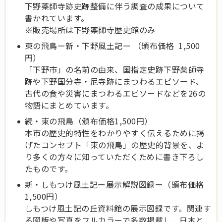
下野薬師寺跡史跡整備に伴う調査の成果について
書かれています。
※販売場所は下野薬師寺歴史館のみ
東の飛鳥ー新・下野風土記ー （頒布価格 1,500
円）
「下野市」の名前の由来、国指定史跡下野薬師寺
跡や下野国分寺・尼寺跡にまつわるエピソード、
古代の食や災害にまつわるエピソードなどを26の
物語にまとめています。
続・東の飛鳥（頒布価格1,500円）
本市の歴史的特性をわかりやすく伝えるために掲
げたコンセプト「東の飛鳥」の歴史的背景を、よ
り多くの方々に知っていただくために書き下ろし
たものです。
新・しもつけ風土記ー展示解説図録ー（頒布価格
1,500円）
しもつけ風土記の丘資料館の展示図録です。関連す
る図版や写真をフルカラーで多数掲載し、日本と