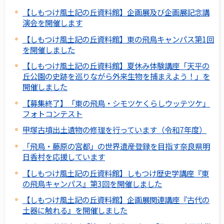
【しもつけ風土記の丘資料館】企画展及び企画展記念講
演会を開催します
【しもつけ風土記の丘資料館】東の飛鳥キャンパス第1回
を開催しました
【しもつけ風土記の丘資料館】夏休み体験講座「天平の
丘公園の史跡を巡りながら外来生物を捕まえよう！」を
開催しました
【募集終了】「東の飛鳥・シモツケくらしウッテツケ」
フォトコンテスト
甲塚古墳出土遺物の修理を行っています（令和7年度）
「飛鳥・藤原の宮都」の世界遺産登録を目指す奈良県明
日香村を応援しています
【しもつけ風土記の丘資料館】しもつけ歴史学講座『東
の飛鳥キャンパス』第3回を開催しました
【しもつけ風土記の丘資料館】企画展関連講座『古代の
土器に触れる』を開催しました