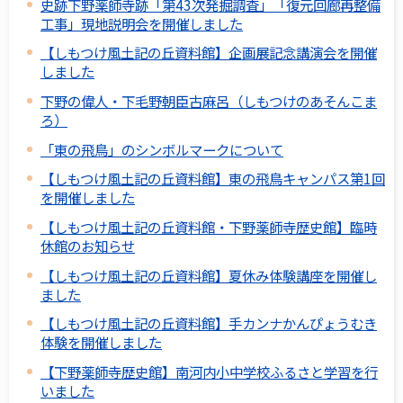
史跡下野薬師寺跡「第43次発掘調査」「復元回廊再整備
工事」現地説明会を開催しました
【しもつけ風土記の丘資料館】企画展記念講演会を開催
しました
下野の偉人・下毛野朝臣古麻呂（しもつけのあそんこま
ろ）
「東の飛鳥」のシンボルマークについて
【しもつけ風土記の丘資料館】東の飛鳥キャンパス第1回
を開催しました
【しもつけ風土記の丘資料館・下野薬師寺歴史館】臨時
休館のお知らせ
【しもつけ風土記の丘資料館】夏休み体験講座を開催し
ました
【しもつけ風土記の丘資料館】手カンナかんぴょうむき
体験を開催しました
【下野薬師寺歴史館】南河内小中学校ふるさと学習を行
いました