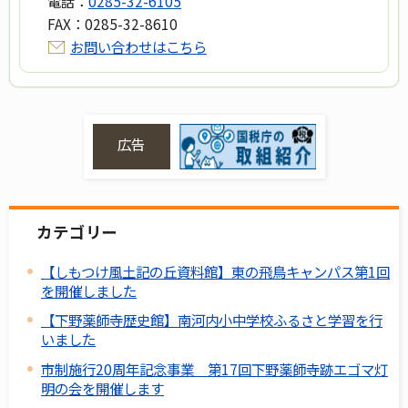
電話：
0285-32-6105
FAX：
0285-32-8610
お問い合わせはこちら
広告
カテゴリー
【しもつけ風土記の丘資料館】東の飛鳥キャンパス第1回
を開催しました
【下野薬師寺歴史館】南河内小中学校ふるさと学習を行
いました
市制施行20周年記念事業 第17回下野薬師寺跡エゴマ灯
明の会を開催します