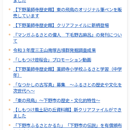
【下野薬師寺歴史館】東の飛鳥のオリジナル筆ペンを販
売しています
【下野薬師寺歴史館】クリアファイルに新柄登場
『マンガふるさとの偉人 下毛野古麻呂』の発刊につい
て
令和３年度三王山南塚古墳群発掘調査成果
「しもつけ燈桜会」プロモーション動画
【下野薬師寺歴史館】薬師寺小学校ふるさと学習（中学
年）
「なつかしの古写真」募集 ～ふるさとの歴史や文化を
次世代へ～
「東の飛鳥」～下野市の歴史・文化的特性～
【しもつけ風土記の丘資料館】新クリアファイルができ
ました
「下野市ふるさとかるた」「下野市の伝説」を有償頒布