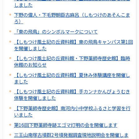
しました
下野の偉人・下毛野朝臣古麻呂（しもつけのあそんこま
ろ）
「東の飛鳥」のシンボルマークについて
【しもつけ風土記の丘資料館】東の飛鳥キャンパス第1回
を開催しました
【しもつけ風土記の丘資料館・下野薬師寺歴史館】臨時
休館のお知らせ
【しもつけ風土記の丘資料館】夏休み体験講座を開催し
ました
【しもつけ風土記の丘資料館】手カンナかんぴょうむき
体験を開催しました
【下野薬師寺歴史館】南河内小中学校ふるさと学習を行
いました
第16回下野薬師寺跡エゴマ灯明の会を開催します
三王山南塚古墳群2号墳発掘調査現地説明会を開催しま