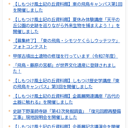
【しもつけ風土記の丘資料館】東の飛鳥キャンパス第1回
を開催しました
【しもつけ風土記の丘資料館】夏休み体験講座「天平の
丘公園の史跡を巡りながら外来生物を捕まえよう！」を
開催しました
【募集終了】「東の飛鳥・シモツケくらしウッテツケ」
フォトコンテスト
甲塚古墳出土遺物の修理を行っています（令和7年度）
「飛鳥・藤原の宮都」が世界文化遺産に登録されまし
た！
【しもつけ風土記の丘資料館】しもつけ歴史学講座『東
の飛鳥キャンパス』第3回を開催しました
【しもつけ風土記の丘資料館】企画展関連講座『古代の
土器に触れる』を開催しました
史跡下野薬師寺跡「第43次発掘調査」「復元回廊再整備
工事」現地説明会を開催しました
【しもつけ風土記の丘資料館】企画展記念講演会を開催