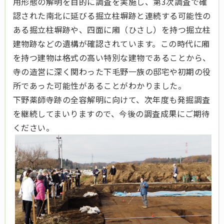
用形態の解明を目的に調査を実施し、第3次調査で確
認された南北に延びる掘立柱塀跡と連続する可能性の
ある掘立柱塀跡や、四面に廂（ひさし）を持つ掘立柱
建物跡などの遺構が確認されています。この時代に廂
を持つ建物は格式の高い特別な建物であることから、
寺の造営に深く関わった下毛野一族の邸宅や初期の役
所であった可能性があることがわかりました。
下野薬師寺跡の全容解明に向けて、次年度も発掘調査
を継続してまいりますので、今後の調査成果にご期待
ください。