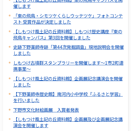
催します
「東の飛鳥・シモツケくらしウッテツケ」フォトコンテ
スト 受賞作品が決定しました
【しもつけ風土記の丘資料館】しもつけ歴史講座『東の
飛鳥キャンパス』第3回を開催しました
史跡下野薬師寺跡「第44次発掘調査」現地説明会を開催
しました
しもつけ古墳群スタンプラリーを開催します～1市2町連
携事業～
【しもつけ風土記の丘資料館】企画展記念講演会を開催
しました
【下野薬師寺歴史館】南河内小中学校『ふるさと学習』
を行いました
下野市文化財絵画展 入賞者発表
【しもつけ風土記の丘資料館】企画展及び企画展記念講
演会を開催します