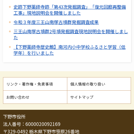
史跡下野薬師寺跡「第43次発掘調査」「復元回廊再整備
工事」現地説明会を開催しました
令和３年度三王山南塚古墳群発掘調査成果
三王山南塚古墳群2号墳発掘調査現地説明会を開催しまし
た
【下野薬師寺歴史館】南河内小中学校ふるさと学習（低
学年）を行いました
リンク・著作権・免責事項
個人情報の取り扱い
お問い合わせ
サイトマップ
下野市役所
法人番号：6000020092169
〒329-0492 栃木県下野市笹原26番地