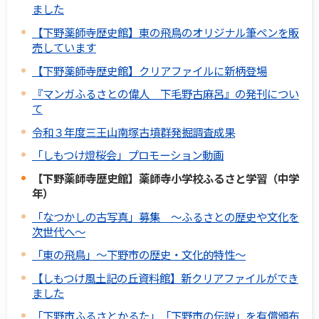
ました
【下野薬師寺歴史館】東の飛鳥のオリジナル筆ペンを販
売しています
【下野薬師寺歴史館】クリアファイルに新柄登場
『マンガふるさとの偉人 下毛野古麻呂』の発刊につい
て
令和３年度三王山南塚古墳群発掘調査成果
「しもつけ燈桜会」プロモーション動画
【下野薬師寺歴史館】薬師寺小学校ふるさと学習（中学
年）
「なつかしの古写真」募集 ～ふるさとの歴史や文化を
次世代へ～
「東の飛鳥」～下野市の歴史・文化的特性～
【しもつけ風土記の丘資料館】新クリアファイルができ
ました
「下野市ふるさとかるた」「下野市の伝説」を有償頒布