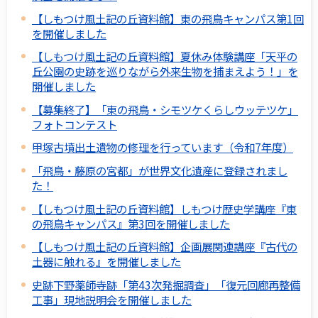
【しもつけ風土記の丘資料館】東の飛鳥キャンパス第1回
を開催しました
【しもつけ風土記の丘資料館】夏休み体験講座「天平の
丘公園の史跡を巡りながら外来生物を捕まえよう！」を
開催しました
【募集終了】「東の飛鳥・シモツケくらしウッテツケ」
フォトコンテスト
甲塚古墳出土遺物の修理を行っています（令和7年度）
「飛鳥・藤原の宮都」が世界文化遺産に登録されまし
た！
【しもつけ風土記の丘資料館】しもつけ歴史学講座『東
の飛鳥キャンパス』第3回を開催しました
【しもつけ風土記の丘資料館】企画展関連講座『古代の
土器に触れる』を開催しました
史跡下野薬師寺跡「第43次発掘調査」「復元回廊再整備
工事」現地説明会を開催しました