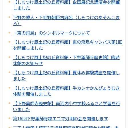
【しもつけ風土記の丘資料館】企画展記念講演会を開催
しました
下野の偉人・下毛野朝臣古麻呂（しもつけのあそんこま
ろ）
「東の飛鳥」のシンボルマークについて
【しもつけ風土記の丘資料館】東の飛鳥キャンパス第1回
を開催しました
【しもつけ風土記の丘資料館・下野薬師寺歴史館】臨時
休館のお知らせ
【しもつけ風土記の丘資料館】夏休み体験講座を開催し
ました
【しもつけ風土記の丘資料館】手カンナかんぴょうむき
体験を開催しました
【下野薬師寺歴史館】南河内小中学校ふるさと学習を行
いました
第16回下野薬師寺跡エゴマ灯明の会を開催します
三王山南塚古墳群2号墳発掘調査現地説明会を開催しま