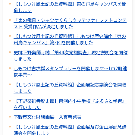
【しもつけ風土記の丘資料館】東の飛鳥キャンパスを開
催します
「東の飛鳥・シモツケくらしウッテツケ」フォトコンテ
スト 受賞作品が決定しました
【しもつけ風土記の丘資料館】しもつけ歴史講座『東の
飛鳥キャンパス』第3回を開催しました
史跡下野薬師寺跡「第44次発掘調査」現地説明会を開催
しました
しもつけ古墳群スタンプラリーを開催します～1市2町連
携事業～
【しもつけ風土記の丘資料館】企画展記念講演会を開催
しました
【下野薬師寺歴史館】南河内小中学校『ふるさと学習』
を行いました
下野市文化財絵画展 入賞者発表
【しもつけ風土記の丘資料館】企画展及び企画展記念講
演会を開催します