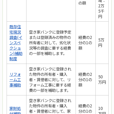
域：
の額
2万
5千
円
既存住
宅現況
空き家バンクに登録予定
調査(イ
または登録済みの物件の
経費の2
5万
ンスペ
所有者に対して、劣化状
分の1の
円
クショ
況等の調査に要する経費
額
ン)補助
の一部を補助します。
制度
空き家バンクに登録され
リフォ
た物件の所有者・購入
経費の2
50
ーム工
者・賃借者に対して、リ
分の1の
万円
事補助
フォーム工事に要する経
額
費の一部を補助します。
空き家バンクに登録され
た物件の所有者・購入
経費の2
家財処
10
者・賃借者に対して、家
分の1の
分補助
万円