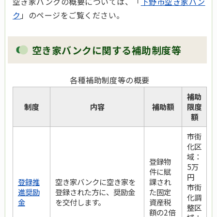
空き家バンクの概要については、「
下野市空き家バン
ク
」のページをご覧ください。
空き家バンクに関する補助制度等
各種補助制度等の概要
補助
制度
内容
補助額
限度
額
市街
化区
域：
登録物
5万
件に賦
円
登録推
空き家バンクに空き家を
課され
市街
進奨励
登録された方に、奨励金
た固定
化調
金
を交付します。
資産税
整区
額の2倍