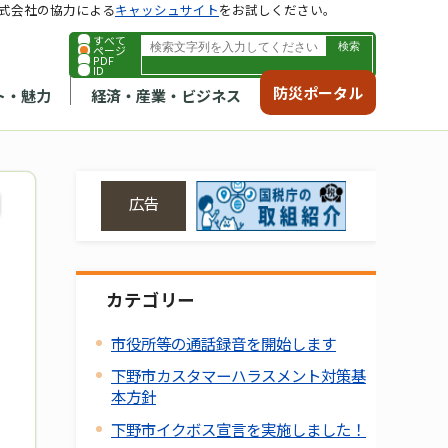
式会社の協力による
キャッシュサイト
をお試しください。
すべて
ページ
PDF
ID
防災ポータル
ト・魅力
経済・産業・ビジネス
広告
カテゴリー
市役所等の通話録音を開始します
下野市カスタマーハラスメント対策基
本方針
下野市イクボス宣言を実施しました！