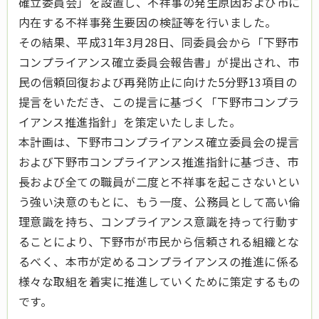
確立委員会」を設置し、不祥事の発生原因および市に
内在する不祥事発生要因の検証等を行いました。
その結果、平成31年3月28日、同委員会から「下野市
コンプライアンス確立委員会報告書」が提出され、市
民の信頼回復および再発防止に向けた5分野13項目の
提言をいただき、この提言に基づく「下野市コンプラ
イアンス推進指針」を策定いたしました。
本計画は、下野市コンプライアンス確立委員会の提言
および下野市コンプライアンス推進指針に基づき、市
長および全ての職員が二度と不祥事を起こさないとい
う強い決意のもとに、もう一度、公務員として高い倫
理意識を持ち、コンプライアンス意識を持って行動す
ることにより、下野市が市民から信頼される組織とな
るべく、本市が定めるコンプライアンスの推進に係る
様々な取組を着実に推進していくために策定するもの
です。