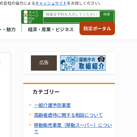
式会社の協力による
キャッシュサイト
をお試しください。
すべて
ページ
PDF
ID
防災ポータル
ト・魅力
経済・産業・ビジネス
広告
カテゴリー
一般介護予防事業
高齢者虐待に関する相談について
移動販売事業（移動スーパー）につい
て