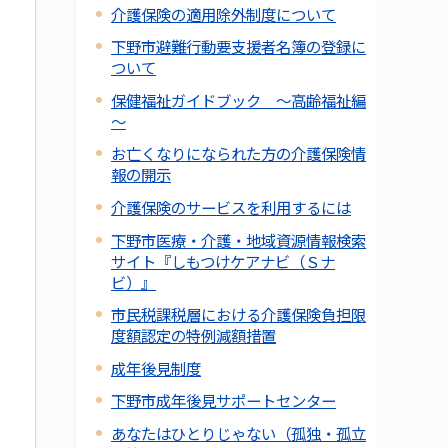
介護保険の適用除外制度について
下野市避難行動要支援者名簿の登録に
ついて
保健福祉ガイドブック ～高齢福祉編
～
お亡くなりになられた方の介護保険情
報の開示
介護保険のサービスを利用するには
下野市医療・介護・地域資源情報検索
サイト『しもつけケアナビ（Ｓナ
ビ）』
市民税課税層における介護保険負担限
度額認定の特例減額措置
成年後見制度
下野市成年後見サポートセンター
あなたはひとりじゃない（孤独・孤立