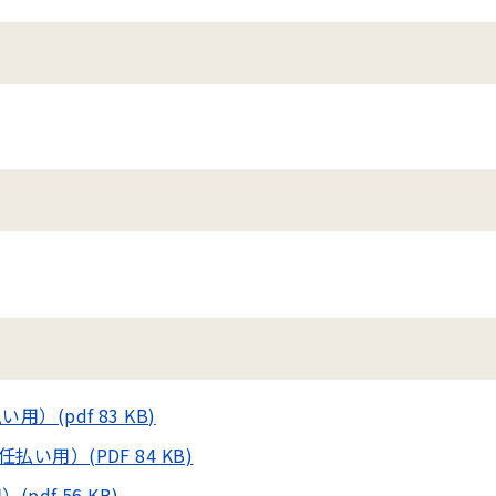
(pdf 83 KB)
用）(PDF 84 KB)
df 56 KB)