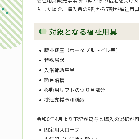
福祉用具販売事業所（県からの指定を受けた
入した場合、購入費の9割から7割が福祉用
対象となる福祉用具
腰掛便座（ポータブルトイレ等）
特殊尿器
入浴補助用具
簡易浴槽
移動用リフトのつり具部分
排泄支援予測機器
令和6年4月より下記が貸与と購入の選択が
固定用スロープ