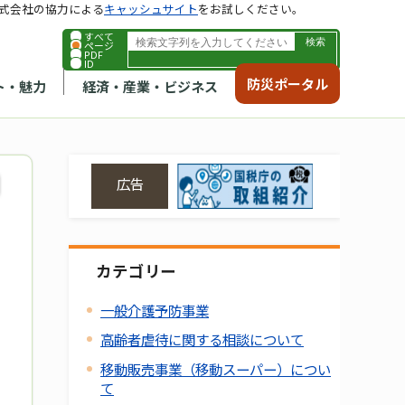
式会社の協力による
キャッシュサイト
をお試しください。
すべて
ページ
PDF
ID
防災ポータル
ト・魅力
経済・産業・ビジネス
広告
カテゴリー
一般介護予防事業
高齢者虐待に関する相談について
移動販売事業（移動スーパー）につい
て