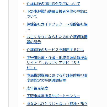
介護保険の適用除外制度について
下野市避難行動要支援者名簿の登録に
ついて
保健福祉ガイドブック ～高齢福祉編
～
お亡くなりになられた方の介護保険情
報の開示
介護保険のサービスを利用するには
下野市医療・介護・地域資源情報検索
サイト『しもつけケアナビ（Ｓナ
ビ）』
市民税課税層における介護保険負担限
度額認定の特例減額措置
成年後見制度
下野市成年後見サポートセンター
あなたはひとりじゃない（孤独・孤立