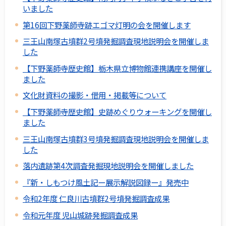
いました
第16回下野薬師寺跡エゴマ灯明の会を開催します
三王山南塚古墳群2号墳発掘調査現地説明会を開催しま
した
【下野薬師寺歴史館】栃木県立博物館連携講座を開催し
ました
文化財資料の撮影・借用・掲載等について
【下野薬師寺歴史館】史跡めぐりウォーキングを開催し
ました
三王山南塚古墳群3号墳発掘調査現地説明会を開催しま
した
落内遺跡第4次調査発掘現地説明会を開催しました
『新・しもつけ風土記ー展示解説図録ー』発売中
令和2年度 仁良川古墳群2号墳発掘調査成果
令和元年度 児山城跡発掘調査成果