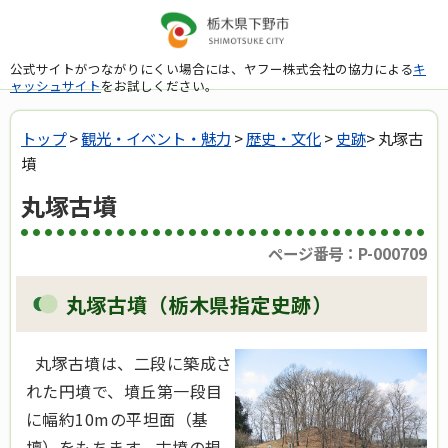
公式サイトがつながりにくい場合には、ヤフー株式会社の協力による
キ
ャッシュサイト
をお試しください。
トップ
>
観光・イベント・魅力
>
歴史・文化
>
史跡
> 丸塚古
墳
丸塚古墳
ページ番号：P-000709
丸塚古墳（栃木県指定史跡）
丸塚古墳は、二段に築成さ
れた円墳で、墳丘第一段目
に幅約10mの平坦面（基
壇）をもちます。古墳の規