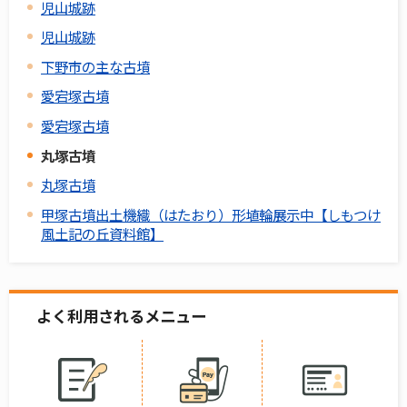
児山城跡
児山城跡
下野市の主な古墳
愛宕塚古墳
愛宕塚古墳
丸塚古墳
丸塚古墳
甲塚古墳出土機織（はたおり）形埴輪展示中【しもつけ
風土記の丘資料館】
よく利用されるメニュー