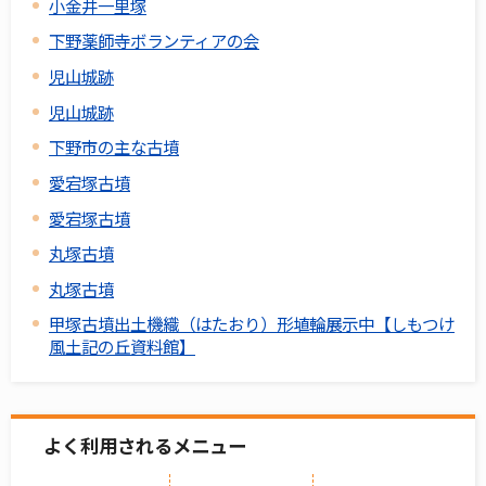
小金井一里塚
下野薬師寺ボランティアの会
児山城跡
児山城跡
下野市の主な古墳
愛宕塚古墳
愛宕塚古墳
丸塚古墳
丸塚古墳
甲塚古墳出土機織（はたおり）形埴輪展示中【しもつけ
風土記の丘資料館】
よく利用されるメニュー