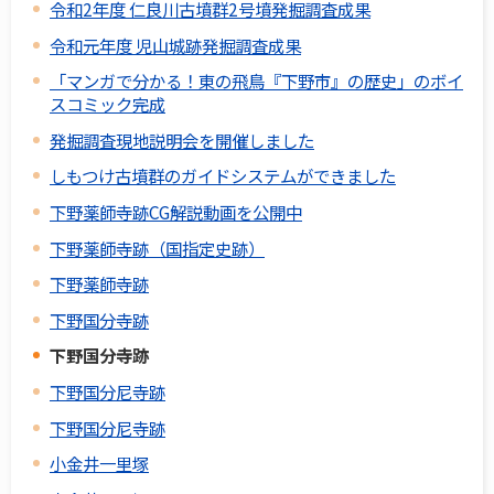
令和2年度 仁良川古墳群2号墳発掘調査成果
令和元年度 児山城跡発掘調査成果
「マンガで分かる！東の飛鳥『下野市』の歴史」のボイ
スコミック完成
発掘調査現地説明会を開催しました
しもつけ古墳群のガイドシステムができました
下野薬師寺跡CG解説動画を公開中
下野薬師寺跡（国指定史跡）
下野薬師寺跡
下野国分寺跡
下野国分寺跡
下野国分尼寺跡
下野国分尼寺跡
小金井一里塚