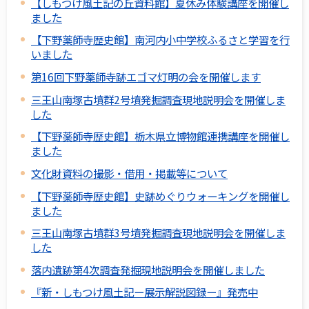
【しもつけ風土記の丘資料館】夏休み体験講座を開催し
ました
【下野薬師寺歴史館】南河内小中学校ふるさと学習を行
いました
第16回下野薬師寺跡エゴマ灯明の会を開催します
三王山南塚古墳群2号墳発掘調査現地説明会を開催しま
した
【下野薬師寺歴史館】栃木県立博物館連携講座を開催し
ました
文化財資料の撮影・借用・掲載等について
【下野薬師寺歴史館】史跡めぐりウォーキングを開催し
ました
三王山南塚古墳群3号墳発掘調査現地説明会を開催しま
した
落内遺跡第4次調査発掘現地説明会を開催しました
『新・しもつけ風土記ー展示解説図録ー』発売中