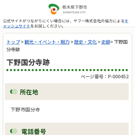
公式サイトがつながりにくい場合には、ヤフー株式会社の協力による
キ
ャッシュサイト
をお試しください。
トップ
>
観光・イベント・魅力
>
歴史・文化
>
史跡
> 下野国
分寺跡
下野国分寺跡
ページ番号：P-000452
所在地
下野市国分寺
電話番号