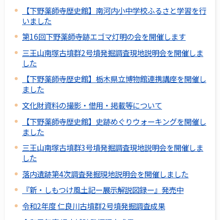
【下野薬師寺歴史館】南河内小中学校ふるさと学習を行
いました
第16回下野薬師寺跡エゴマ灯明の会を開催します
三王山南塚古墳群2号墳発掘調査現地説明会を開催しま
した
【下野薬師寺歴史館】栃木県立博物館連携講座を開催し
ました
文化財資料の撮影・借用・掲載等について
【下野薬師寺歴史館】史跡めぐりウォーキングを開催し
ました
三王山南塚古墳群3号墳発掘調査現地説明会を開催しま
した
落内遺跡第4次調査発掘現地説明会を開催しました
『新・しもつけ風土記ー展示解説図録ー』発売中
令和2年度 仁良川古墳群2号墳発掘調査成果