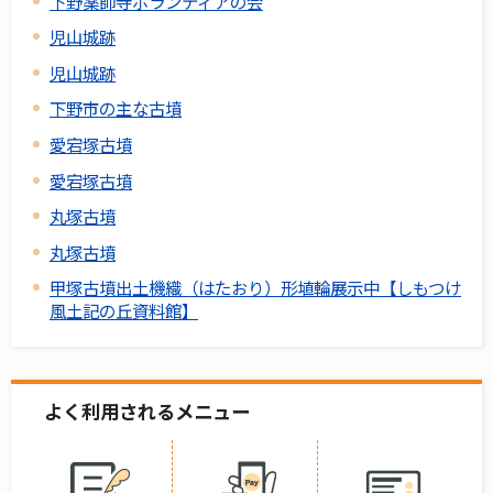
下野薬師寺ボランティアの会
児山城跡
児山城跡
下野市の主な古墳
愛宕塚古墳
愛宕塚古墳
丸塚古墳
丸塚古墳
甲塚古墳出土機織（はたおり）形埴輪展示中【しもつけ
風土記の丘資料館】
よく利用されるメニュー