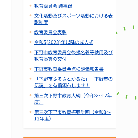
教育委員会 議事録
文化活動及びスポーツ活動における表
彰制度
教育委員会表彰
令和5(2023)年以降の成人式
下野市教育委員会後援名義等使用及び
教育長賞の交付
下野市教育委員会点検評価報告書
「下野市ふるさとかるた」「下野市の
伝説」を有償頒布します！
第三次下野市教育大綱（令和8～12年
度）
第三次下野市教育振興計画（令和8～
12年度）