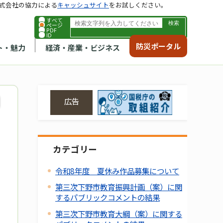
式会社の協力による
キャッシュサイト
をお試しください。
すべて
ページ
PDF
ID
防災ポータル
ト・魅力
経済・産業・ビジネス
広告
カテゴリー
令和8年度 夏休み作品募集について
第三次下野市教育振興計画（案）に関
するパブリックコメントの結果
第三次下野市教育大綱（案）に関する