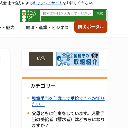
式会社の協力による
キャッシュサイト
をお試しください。
すべて
ページ
PDF
ID
防災ポータル
ト・魅力
経済・産業・ビジネス
広告
カテゴリー
児童手当を何歳まで受給できるか知り
たい。
父母ともに仕事をしています。児童手
当の受給者（請求者）はどちらになり
ますか？