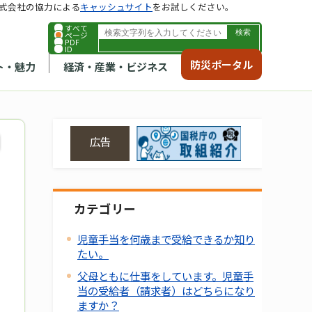
式会社の協力による
キャッシュサイト
をお試しください。
すべて
ページ
PDF
ID
防災ポータル
ト・魅力
経済・産業・ビジネス
広告
カテゴリー
児童手当を何歳まで受給できるか知り
たい。
父母ともに仕事をしています。児童手
当の受給者（請求者）はどちらになり
ますか？