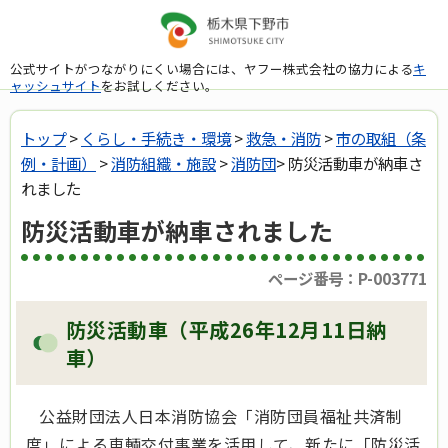
公式サイトがつながりにくい場合には、ヤフー株式会社の協力による
キ
ャッシュサイト
をお試しください。
トップ
>
くらし・手続き・環境
>
救急・消防
>
市の取組（条
例・計画）
>
消防組織・施設
>
消防団
> 防災活動車が納車さ
れました
防災活動車が納車されました
ページ番号：P-003771
防災活動車（平成26年12月11日納
車）
公益財団法人日本消防協会「消防団員福祉共済制
度」による車輌交付事業を活用して、新たに「防災活