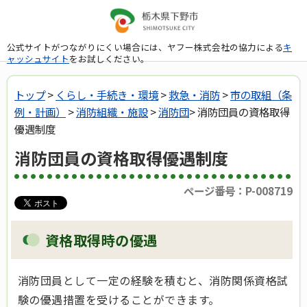
公式サイトがつながりにくい場合には、ヤフー株式会社の協力による
キ
ャッシュサイト
をお試しください。
トップ
>
くらし・手続き・環境
>
救急・消防
>
市の取組（条
例・計画）
>
消防組織・施設
>
消防団
> 消防団員の資格取得
優遇制度
消防団員の資格取得優遇制度
ページ番号：P-008719
資格取得時の優遇
消防団員として一定の経験を積むと、消防関係資格試
験の優遇措置を受けることができます。