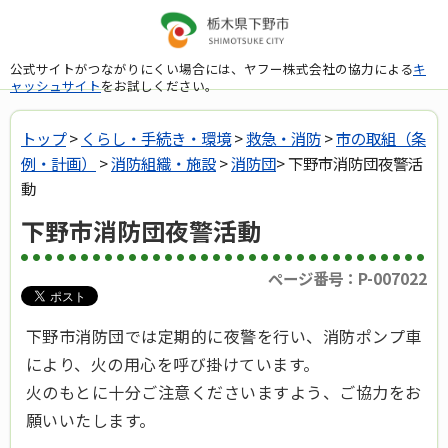
公式サイトがつながりにくい場合には、ヤフー株式会社の協力による
キ
ャッシュサイト
をお試しください。
トップ
>
くらし・手続き・環境
>
救急・消防
>
市の取組（条
例・計画）
>
消防組織・施設
>
消防団
> 下野市消防団夜警活
動
下野市消防団夜警活動
ページ番号：P-007022
下野市消防団では定期的に夜警を行い、消防ポンプ車
により、火の用心を呼び掛けています。
火のもとに十分ご注意くださいますよう、ご協力をお
願いいたします。