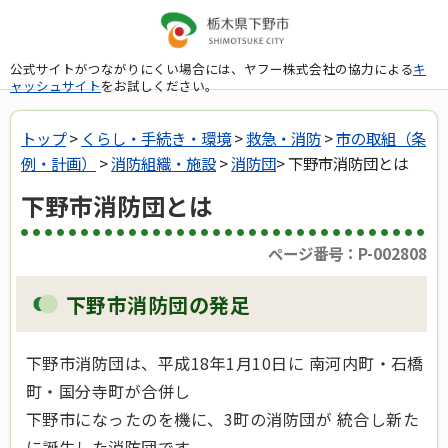
公式サイトがつながりにくい場合には、ヤフー株式会社の協力による
キ
ャッシュサイト
をお試しください。
トップ
>
くらし・手続き・環境
>
救急・消防
>
市の取組（条
例・計画）
>
消防組織・施設
>
消防団
> 下野市消防団とは
下野市消防団とは
ページ番号：P-002808
下野市消防団の発足
下野市消防団は、平成18年1月10日に 南河内町・石橋
町・国分寺町が合併し
下野市になったのを機に、3町の消防団が 統合し新た
に誕生した消防団です。