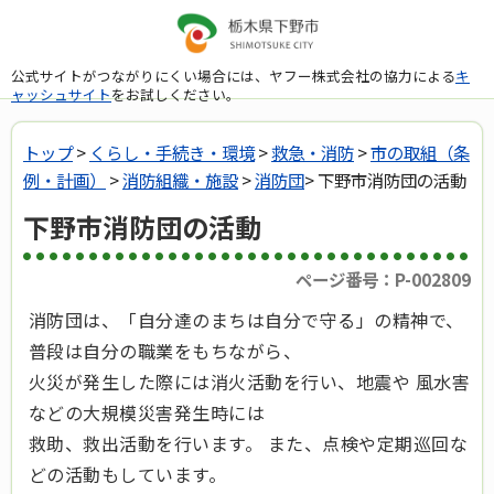
公式サイトがつながりにくい場合には、ヤフー株式会社の協力による
キ
ャッシュサイト
をお試しください。
トップ
>
くらし・手続き・環境
>
救急・消防
>
市の取組（条
例・計画）
>
消防組織・施設
>
消防団
> 下野市消防団の活動
下野市消防団の活動
ページ番号：P-002809
消防団は、「自分達のまちは自分で守る」の精神で、
普段は自分の職業をもちながら、
火災が発生した際には消火活動を行い、地震や 風水害
などの大規模災害発生時には
救助、救出活動を行います。 また、点検や定期巡回な
どの活動もしています。