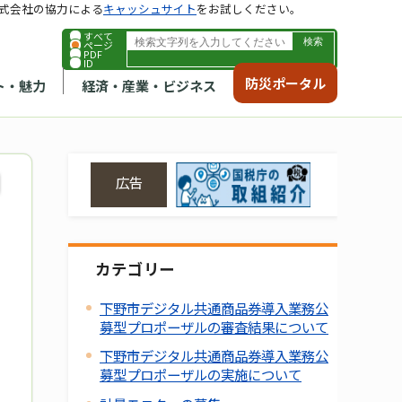
式会社の協力による
キャッシュサイト
をお試しください。
すべて
ページ
PDF
ID
防災ポータル
ト・魅力
経済・産業・ビジネス
広告
カテゴリー
下野市デジタル共通商品券導入業務公
募型プロポーザルの審査結果について
下野市デジタル共通商品券導入業務公
募型プロポーザルの実施について