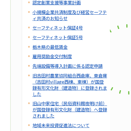
認定創業支援等事業計画
小規模企業共済制度及び経営セーフテ
ィ共済のお知らせ
セーフティネット保証4号
セーフティネット保証5号
栃木県の最低賃金
雇用奨励金交付制度
先端設備等導入計画に係る認定申請
旧吉田村農業協同組合西倉庫、東倉庫
（吉田村village西棟、東棟）が国登
録有形文化財（建造物）に登録されま
した
旧山中家住宅（民俗資料館夜明け前）
が国登録有形文化財（建造物）へ登録
されました
地域未来投資促進法について