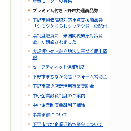
計量モニターの募集
プレミアム付き下野市共通商品券
下野市物価高騰対応重点支援商品券
「シモツケくらしウッテツ券」の配付
県制度融資に「米国関税緊急対策資
金」が創設されました
大規模小売店舗立地法に基づく届出情
報
セーフティネット保証制度
下野市まちなか商店リフォーム補助金
下野市空き店舗活用事業奨励金
中小企業融資制度のご案内
中小企業制度金融利子補給
事業承継について
下野市立地企業連絡協議会について