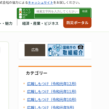
式会社の協力による
キャッシュサイト
をお試しください。
すべて
ページ
PDF
ID
防災ポータル
ト・魅力
経済・産業・ビジネス
広告
カテゴリー
広報しもつけ（令和元年12月)
広報しもつけ（令和元年11月)
広報しもつけ（令和元年10月)
広報しもつけ（令和元年9月)