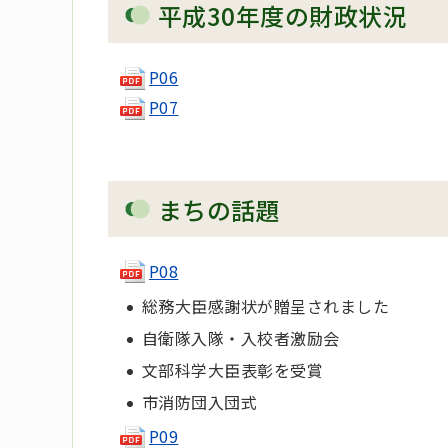
平成30年度の財政状況
P06
P07
まちの話題
P08
総務大臣感謝状が贈呈されました
自衛隊入隊・入校者激励会
文部科学大臣表彰を受賞
市消防団入団式
P09