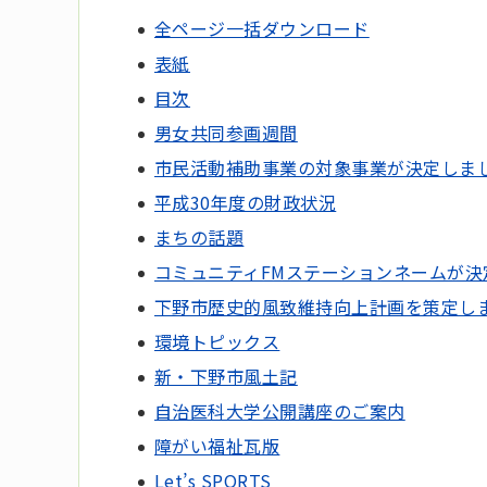
全ページ一括ダウンロード
表紙
目次
男女共同参画週間
市民活動補助事業の対象事業が決定しま
平成30年度の財政状況
まちの話題
コミュニティFMステーションネームが決
下野市歴史的風致維持向上計画を策定し
環境トピックス
新・下野市風土記
自治医科大学公開講座のご案内
障がい福祉瓦版
Let’s SPORTS