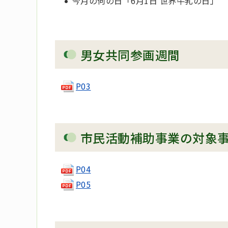
今月の何の日「6月1日 世界牛乳の日」
男女共同参画週間
P03
市民活動補助事業の対象
P04
P05