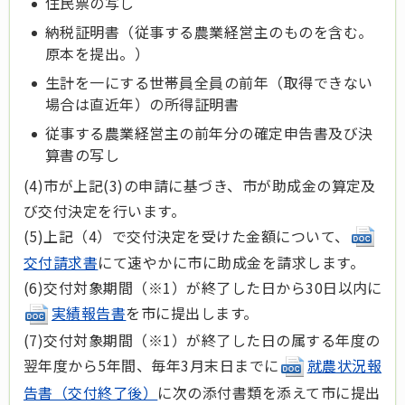
住民票の写し
納税証明書（従事する農業経営主のものを含む。
原本を提出。）
生計を一にする世帯員全員の前年（取得できない
場合は直近年）の所得証明書
従事する農業経営主の前年分の確定申告書及び決
算書の写し
(4)市が上記(3)の申請に基づき、市が助成金の算定及
び交付決定を行います。
(5)上記（4）で交付決定を受けた金額について、
交付請求書
にて速やかに市に助成金を請求します。
(6)交付対象期間（※1）が終了した日から30日以内に
実績報告書
を市に提出します。
(7)交付対象期間（※1）が終了した日の属する年度の
翌年度から5年間、毎年3月末日までに
就農状況報
告書（交付終了後）
に次の添付書類を添えて市に提出