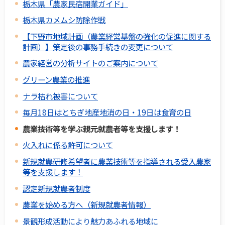
栃木県「農家民宿開業ガイド」
栃木県カメムシ防除作戦
【下野市地域計画（農業経営基盤の強化の促進に関する
計画）】策定後の事務手続きの変更について
農家経営の分析サイトのご案内について
グリーン農業の推進
ナラ枯れ被害について
毎月18日はとちぎ地産地消の日・19日は食育の日
農業技術等を学ぶ親元就農者等を支援します！
火入れに係る許可について
新規就農研修希望者に農業技術等を指導される受入農家
等を支援します！
認定新規就農者制度
農業を始める方へ（新規就農者情報）
景観形成活動により魅力あふれる地域に