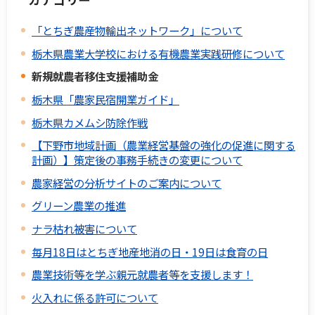
「とちぎ農産物輸出ネットワーク」について
栃木県農業大学校における有機農業実践研修について
新規就農者移住支援補助金
栃木県「農家民宿開業ガイド」
栃木県カメムシ防除作戦
【下野市地域計画（農業経営基盤の強化の促進に関する
計画）】策定後の事務手続きの変更について
農家経営の分析サイトのご案内について
グリーン農業の推進
ナラ枯れ被害について
毎月18日はとちぎ地産地消の日・19日は食育の日
農業技術等を学ぶ親元就農者等を支援します！
火入れに係る許可について