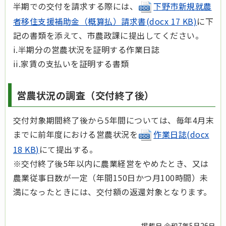
半期での交付を請求する際には、
下野市新規就農
者移住支援補助金（概算払）請求書(docx 17 KB)
に下
記の書類を添えて、市農政課に提出してください。
i.半期分の営農状況を証明する作業日誌
ii.家賃の支払いを証明する書類
営農状況の調査（交付終了後）
交付対象期間終了後から5年間については、毎年4月末
までに前年度における営農状況を
作業日誌(docx
18 KB)
にて提出する。
※交付終了後5年以内に農業経営をやめたとき、又は
農業従事日数が一定（年間150日かつ月100時間）未
満になったときには、交付額の返還対象となります。
掲載日 令和7年5月26日