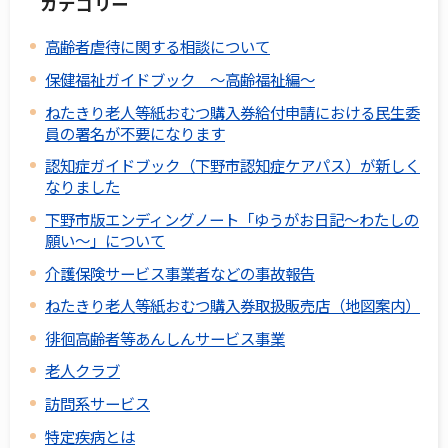
カテゴリー
高齢者虐待に関する相談について
保健福祉ガイドブック ～高齢福祉編～
ねたきり老人等紙おむつ購入券給付申請における民生委
員の署名が不要になります
認知症ガイドブック（下野市認知症ケアパス）が新しく
なりました
下野市版エンディングノート「ゆうがお日記～わたしの
願い～」について
介護保険サービス事業者などの事故報告
ねたきり老人等紙おむつ購入券取扱販売店（地図案内）
徘徊高齢者等あんしんサービス事業
老人クラブ
訪問系サービス
特定疾病とは