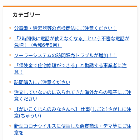
カテゴリー
分電盤・給湯器等の点検商法にご注意ください！
「2時間後に電話が使えなくなる」という不審な電話が
急増！（令和6年9月）
ソーラーシステムの訪問販売トラブルが増加！！
「保険金で住宅修理ができる」と勧誘する事業者に注
意！
訪問購入にご注意ください
注文していないのに送られてきた海外からの種子にご注
意ください
【がいこくじんのみなさんへ】 仕事(しごと)さがしに注
意(ちゅうい)
新型コロナウイルスに便乗した悪質商法・デマ等にご注
意を