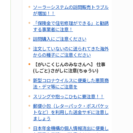
ソーラーシステムの訪問販売トラブル
が増加！！
「保険金で住宅修理ができる」と勧誘
する事業者に注意！
訪問購入にご注意ください
注文していないのに送られてきた海外
からの種子にご注意ください
【がいこくじんのみなさんへ】 仕事
(しごと)さがしに注意(ちゅうい)
新型コロナウイルスに便乗した悪質商
法・デマ等にご注意を
スリングや抱っこひもに要注意！！
郵便小包（レターパック・ポスパケッ
トなど）を利用した送金サギに注意し
ましょう
日本年金機構の個人情報流出に便乗し