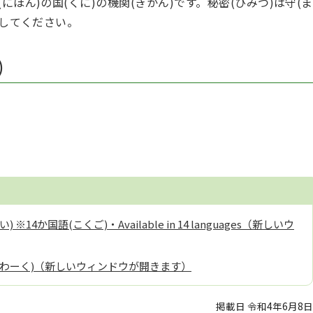
にほん)の国(くに)の機関(きかん)です。秘密(ひみつ)は守(ま
)してください。
)
4か国語(こくご)・Available in 14 languages（新しいウ
ーわーく)（新しいウィンドウが開きます）
掲載日 令和4年6月8日