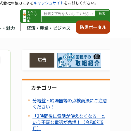
式会社の協力による
キャッシュサイト
をお試しください。
すべて
ページ
PDF
ID
防災ポータル
ト・魅力
経済・産業・ビジネス
広告
カテゴリー
分電盤・給湯器等の点検商法にご注意
ください！
「2時間後に電話が使えなくなる」と
いう不審な電話が急増！（令和6年9
月）