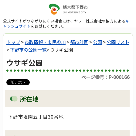
公式サイトがつながりにくい場合には、ヤフー株式会社の協力による
キ
ャッシュサイト
をお試しください。
トップ
>
市政情報・市民参加
>
都市計画
>
公園
>
公園リスト
>
下野市の公園一覧
> ウサギ公園
ウサギ公園
ページ番号：P-000166
所在地
下野市祇園五丁目30番地