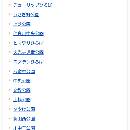
チューリップひろば
うさぎ野公園
上芝公園
仁良川中央公園
ヒマワリひろば
大光寺児童公園
スズランひろば
八竜神公園
中央公園
文教公園
土橋公園
夕やけ公園
新田西公園
川中子公園