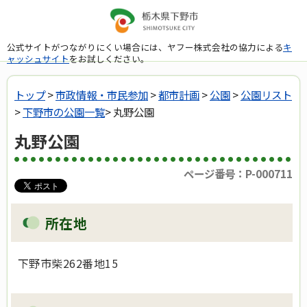
公式サイトがつながりにくい場合には、ヤフー株式会社の協力による
キ
ャッシュサイト
をお試しください。
トップ
>
市政情報・市民参加
>
都市計画
>
公園
>
公園リスト
>
下野市の公園一覧
> 丸野公園
丸野公園
ページ番号：P-000711
所在地
下野市柴262番地15