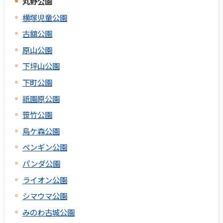
丸野公園
横塚児童公園
古舘公園
原山公園
下坪山公園
下町公園
祇園原公園
笹竹公園
烏ケ森公園
ペンギン公園
パンダ公園
ライオン公園
シマウマ公園
みのわ古城公園