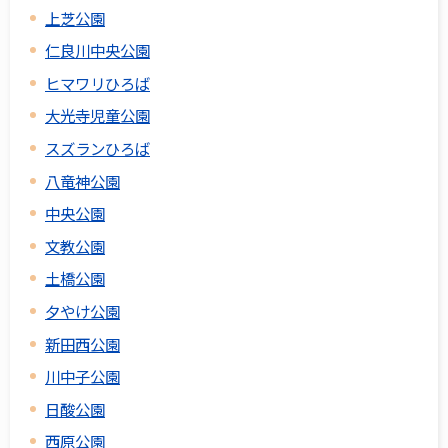
上芝公園
仁良川中央公園
ヒマワリひろば
大光寺児童公園
スズランひろば
八竜神公園
中央公園
文教公園
土橋公園
夕やけ公園
新田西公園
川中子公園
日酸公園
西原公園