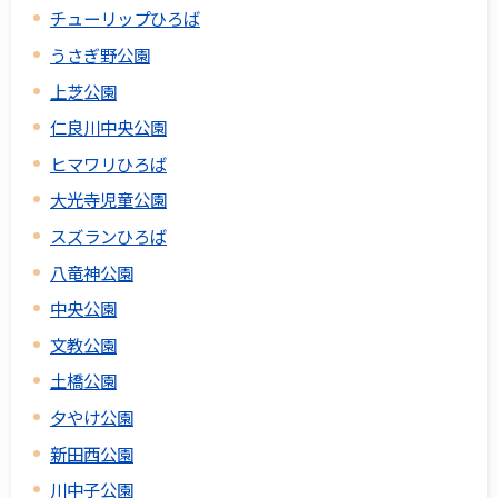
チューリップひろば
うさぎ野公園
上芝公園
仁良川中央公園
ヒマワリひろば
大光寺児童公園
スズランひろば
八竜神公園
中央公園
文教公園
土橋公園
夕やけ公園
新田西公園
川中子公園