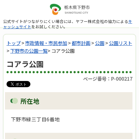
公式サイトがつながりにくい場合には、ヤフー株式会社の協力による
キ
ャッシュサイト
をお試しください。
トップ
>
市政情報・市民参加
>
都市計画
>
公園
>
公園リスト
>
下野市の公園一覧
> コアラ公園
コアラ公園
ページ番号：P-000217
所在地
下野市緑三丁目6番地