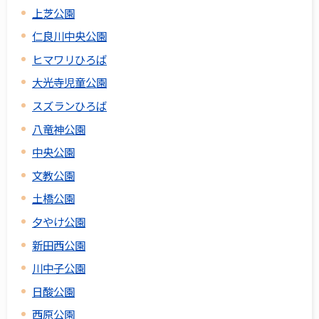
上芝公園
仁良川中央公園
ヒマワリひろば
大光寺児童公園
スズランひろば
八竜神公園
中央公園
文教公園
土橋公園
夕やけ公園
新田西公園
川中子公園
日酸公園
西原公園