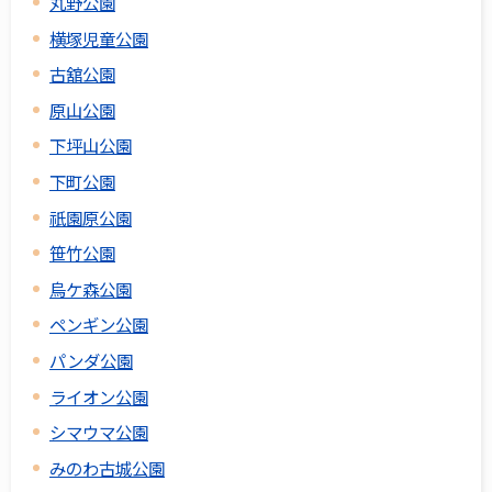
丸野公園
横塚児童公園
古舘公園
原山公園
下坪山公園
下町公園
祇園原公園
笹竹公園
烏ケ森公園
ペンギン公園
パンダ公園
ライオン公園
シマウマ公園
みのわ古城公園