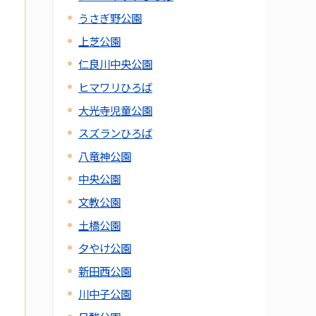
うさぎ野公園
上芝公園
仁良川中央公園
ヒマワリひろば
大光寺児童公園
スズランひろば
八竜神公園
中央公園
文教公園
土橋公園
夕やけ公園
新田西公園
川中子公園