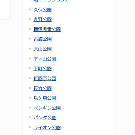
久保公園
丸野公園
横塚児童公園
古舘公園
原山公園
下坪山公園
下町公園
祇園原公園
笹竹公園
烏ケ森公園
ペンギン公園
パンダ公園
ライオン公園