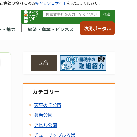
式会社の協力による
キャッシュサイト
をお試しください。
すべて
ページ
PDF
ID
防災ポータル
ト・魅力
経済・産業・ビジネス
広告
カテゴリー
天平の丘公園
蔓巻公園
アヒル公園
チューリップひろば