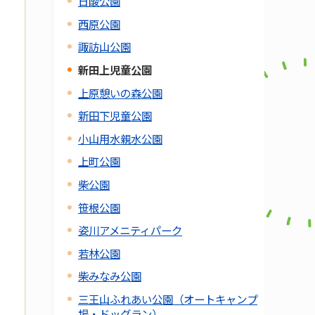
日酸公園
西原公園
諏訪山公園
新田上児童公園
上原憩いの森公園
新田下児童公園
小山用水親水公園
上町公園
柴公園
笹根公園
姿川アメニティパーク
若林公園
柴みなみ公園
三王山ふれあい公園（オートキャンプ
場・ドッグラン）