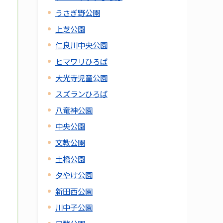
うさぎ野公園
上芝公園
仁良川中央公園
ヒマワリひろば
大光寺児童公園
スズランひろば
八竜神公園
中央公園
文教公園
土橋公園
夕やけ公園
新田西公園
川中子公園