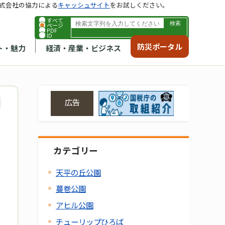
式会社の協力による
キャッシュサイト
をお試しください。
すべて
ページ
PDF
ID
防災ポータル
ト・魅力
経済・産業・ビジネス
広告
カテゴリー
天平の丘公園
蔓巻公園
アヒル公園
チューリップひろば