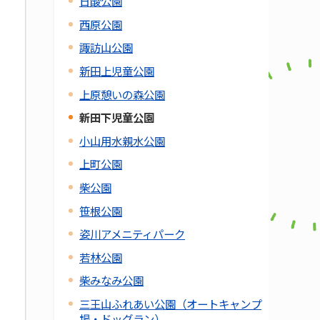
日酸公園
西原公園
諏訪山公園
新田上児童公園
上原憩いの森公園
新田下児童公園
小山用水親水公園
上町公園
柴公園
笹根公園
姿川アメニティパーク
若林公園
柴みなみ公園
三王山ふれあい公園（オートキャンプ
場・ドッグラン）