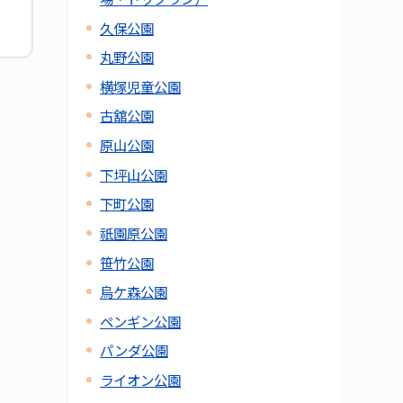
久保公園
丸野公園
横塚児童公園
古舘公園
原山公園
下坪山公園
下町公園
祇園原公園
笹竹公園
烏ケ森公園
ペンギン公園
パンダ公園
ライオン公園