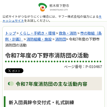
公式サイトがつながりにくい場合には、ヤフー株式会社の協力による
キ
ャッシュサイト
をお試しください。
トップ
>
くらし・手続き・環境
>
救急・消防
>
市の取組（条
例・計画）
>
消防組織・施設
>
消防団
> 令和7年度の下野市
消防団の活動
令和7年度の下野市消防団の活動
ページ番号：P-010467
令和7年度消防団の主な活動内容
新入団員辞令交付式・礼式訓練