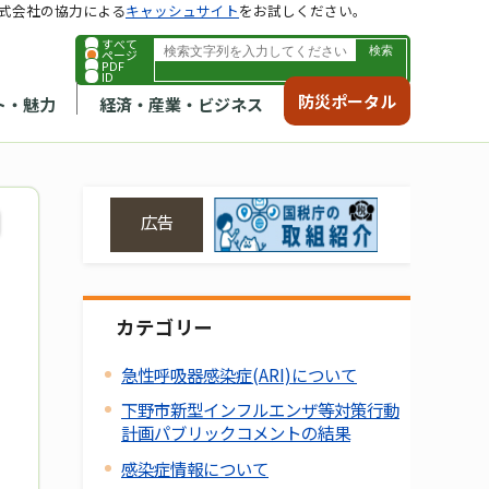
式会社の協力による
キャッシュサイト
をお試しください。
すべて
ページ
PDF
ID
防災ポータル
ト・魅力
経済・産業・ビジネス
広告
カテゴリー
急性呼吸器感染症(ARI)について
下野市新型インフルエンザ等対策行動
計画パブリックコメントの結果
感染症情報について