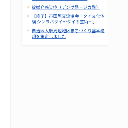
蚊媒介感染症（デング熱・ジカ熱）
【終了】市国際交流協会「タイ文化体
験 シンラパタイ～タイの芸術～」
自治医大駅周辺地区まちづくり基本構
想を策定しました