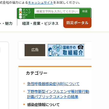
式会社の協力による
キャッシュサイト
をお試しください。
すべて
ページ
PDF
ID
防災ポータル
ト・魅力
経済・産業・ビジネス
広告
カテゴリー
急性呼吸器感染症(ARI)について
下野市新型インフルエンザ等対策行動
計画パブリックコメントの結果
感染症情報について