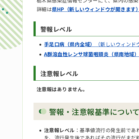
栃木県感染症情報センターにて、県内の感染
詳細は
県HP（新しいウィンドウが開きます
警報レベル
手足口病（県内全域）
（新しいウィンド
A群溶血性レンサ球菌咽頭炎（県南地域
注意報レベル
注意報はありません。
警報・注意報基準につい
注意報レベル
：基準値流行の発生前であ
を、流行発生後であればその流行がまだ