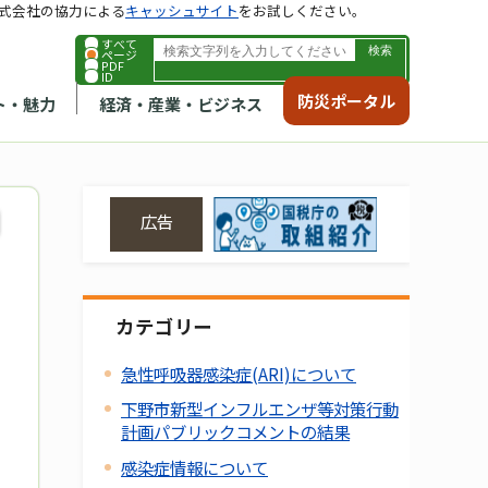
式会社の協力による
キャッシュサイト
をお試しください。
すべて
ページ
PDF
ID
防災ポータル
ト・魅力
経済・産業・ビジネス
広告
カテゴリー
急性呼吸器感染症(ARI)について
下野市新型インフルエンザ等対策行動
計画パブリックコメントの結果
感染症情報について