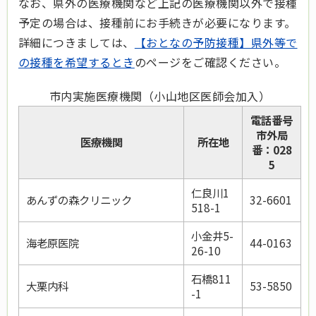
なお、県外の医療機関など上記の医療機関以外で接種
予定の場合は、接種前にお手続きが必要になります。
詳細につきましては、
【おとなの予防接種】県外等で
の接種を希望するとき
のページをご確認ください。
市内実施医療機関（小山地区医師会加入）
電話番号
市外局
医療機関
所在地
番：028
5
仁良川1
あんずの森クリニック
32-6601
518-1
小金井5-
海老原医院
44-0163
26-10
石橋811
大栗内科
53-5850
-1