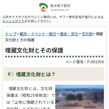
公式サイトがつながりにくい場合には、ヤフー株式会社の協力による
キ
ャッシュサイト
をお試しください。
トップ
>
観光・イベント・魅力
>
歴史・文化
>
文化財
> 埋蔵
文化財とその保護
埋蔵文化財とその保護
ページ番号：P-002356
埋蔵文化財とは？
埋蔵文化財とは、文化財
保護法（昭和25年制定）で
は「土地に埋蔵されている
文化財」とされています。