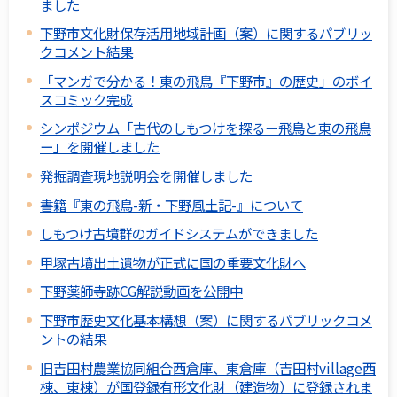
ました
下野市文化財保存活用地域計画（案）に関するパブリッ
クコメント結果
「マンガで分かる！東の飛鳥『下野市』の歴史」のボイ
スコミック完成
シンポジウム「古代のしもつけを探るー飛鳥と東の飛鳥
ー」を開催しました
発掘調査現地説明会を開催しました
書籍『東の飛鳥-新・下野風土記-』について
しもつけ古墳群のガイドシステムができました
甲塚古墳出土遺物が正式に国の重要文化財へ
下野薬師寺跡CG解説動画を公開中
下野市歴史文化基本構想（案）に関するパブリックコメ
ントの結果
旧吉田村農業協同組合西倉庫、東倉庫（吉田村village西
棟、東棟）が国登録有形文化財（建造物）に登録されま