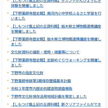
【しもつけ風土記の丘資料館】手カンナかんぴょうむき
体験を開催しました
【下野薬師寺歴史館】南河内小中学校ふるさと学習を行
いました
【しもつけ風土記の丘資料館】栃木県立博物館連携講座
を開催しました
【下野薬師寺歴史館】栃木県立博物館連携講座を開催し
ました
文化財資料の撮影・借用・掲載等について
【下野薬師寺歴史館】史跡めぐりウォーキングを開催し
ました
下野市の指定文化財
下野薬師寺跡第3期保存整備基本計画
令和３年度市内歴史的建造物調査報告
下野市文化財保存活用地域計画を策定しました
【しもつけ風土記の丘資料館】新クリアファイルができ