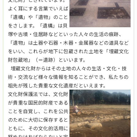
よく耳にする言葉でいえば
「遺構」や「遺物」のこと
をさします。「遺構」は貝
塚や古墳・住居跡などといった人々の生活の痕跡、
「遺物」は土器や石器・木器・金属器などの道具など
をいい、これらが地下に包蔵された土地を「埋蔵文化
財包蔵地」（＝遺跡）といいます。
埋蔵文化財からはその土地の人々の生活・文化・技
術・交流など様々な情報を知ることができ、
私たちの
祖先が残した貴重な文化遺産だといえます。
文化財保護法では、文化財
が貴重な国民的財産である
ことを自覚し
、これを公共
のために大切に保存すると
ともに、その文化的活用に
努めなければならないと定