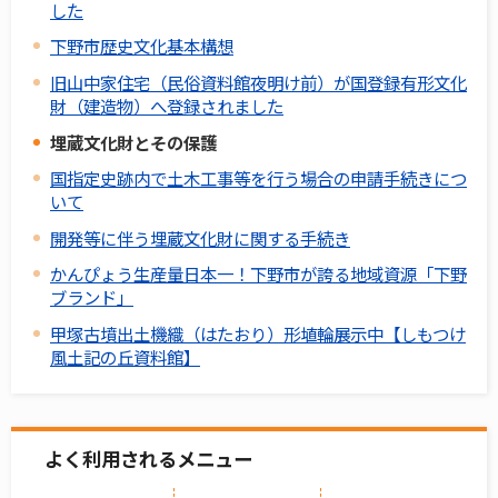
した
下野市歴史文化基本構想
旧山中家住宅（民俗資料館夜明け前）が国登録有形文化
財（建造物）へ登録されました
埋蔵文化財とその保護
国指定史跡内で土木工事等を行う場合の申請手続きにつ
いて
開発等に伴う埋蔵文化財に関する手続き
かんぴょう生産量日本一！下野市が誇る地域資源「下野
ブランド」
甲塚古墳出土機織（はたおり）形埴輪展示中【しもつけ
風土記の丘資料館】
よく利用されるメニュー