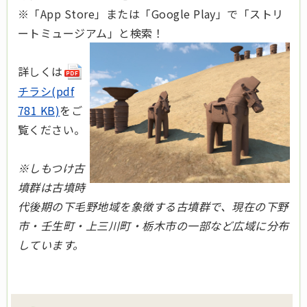
※「App Store」または「Google Play」で「ストリ
ートミュージアム」と検索！
詳しくは
チラシ(pdf
781 KB)
をご
覧ください。
※しもつけ古
墳群は
古墳時
代後期の
下毛野地域を象徴する古墳群で、現在の下野
市・壬生町・上三川町・栃木市の一部など広域に分布
しています。