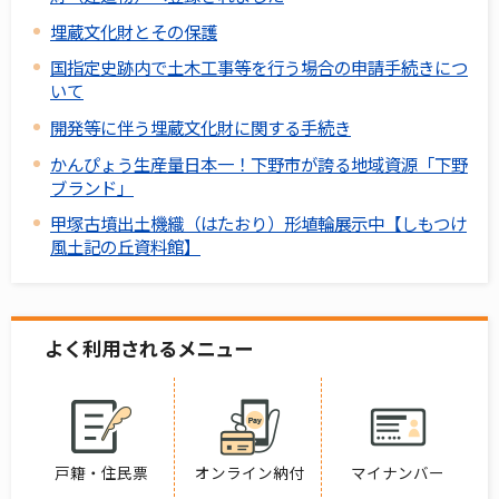
埋蔵文化財とその保護
国指定史跡内で土木工事等を行う場合の申請手続きにつ
いて
開発等に伴う埋蔵文化財に関する手続き
かんぴょう生産量日本一！下野市が誇る地域資源「下野
ブランド」
甲塚古墳出土機織（はたおり）形埴輪展示中【しもつけ
風土記の丘資料館】
よく利用されるメニュー
戸籍・住民票
オンライン納付
マイナンバー