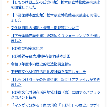
【しもつけ風土記の丘資料館】栃木県立博物館連携講座
を開催しました
【下野薬師寺歴史館】栃木県立博物館連携講座を開催し
ました
文化財資料の撮影・借用・掲載等について
【下野薬師寺歴史館】史跡めぐりウォーキングを開催し
ました
下野市の指定文化財
下野薬師寺跡第3期保存整備基本計画
令和３年度市内歴史的建造物調査報告
下野市文化財保存活用地域計画を策定しました
【しもつけ風土記の丘資料館】新クリアファイルができ
ました
下野市文化財保存活用地域計画（案）に関するパブリッ
クコメント結果
「マンガで分かる！東の飛鳥『下野市』の歴史」のボイ