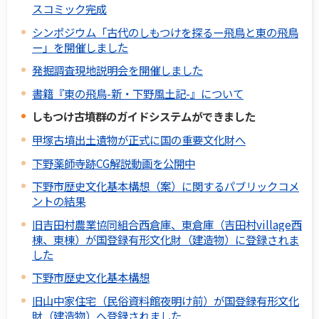
スコミック完成
シンポジウム「古代のしもつけを探るー飛鳥と東の飛鳥
ー」を開催しました
発掘調査現地説明会を開催しました
書籍『東の飛鳥-新・下野風土記-』について
しもつけ古墳群のガイドシステムができました
甲塚古墳出土遺物が正式に国の重要文化財へ
下野薬師寺跡CG解説動画を公開中
下野市歴史文化基本構想（案）に関するパブリックコメ
ントの結果
旧吉田村農業協同組合西倉庫、東倉庫（吉田村village西
棟、東棟）が国登録有形文化財（建造物）に登録されま
した
下野市歴史文化基本構想
旧山中家住宅（民俗資料館夜明け前）が国登録有形文化
財（建造物）へ登録されました