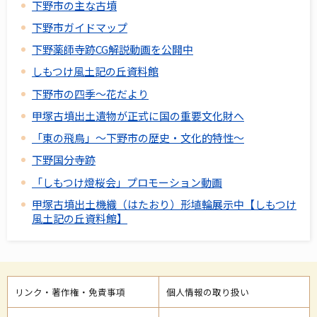
下野市の主な古墳
下野市ガイドマップ
下野薬師寺跡CG解説動画を公開中
しもつけ風土記の丘資料館
下野市の四季～花だより
甲塚古墳出土遺物が正式に国の重要文化財へ
「東の飛鳥」～下野市の歴史・文化的特性～
下野国分寺跡
「しもつけ燈桜会」プロモーション動画
甲塚古墳出土機織（はたおり）形埴輪展示中【しもつけ
風土記の丘資料館】
リンク・著作権・免責事項
個人情報の取り扱い