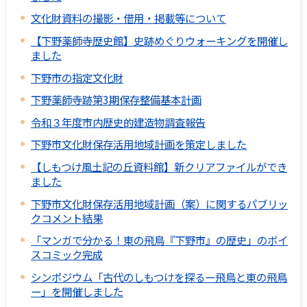
文化財資料の撮影・借用・掲載等について
【下野薬師寺歴史館】史跡めぐりウォーキングを開催し
ました
下野市の指定文化財
下野薬師寺跡第3期保存整備基本計画
令和３年度市内歴史的建造物調査報告
下野市文化財保存活用地域計画を策定しました
【しもつけ風土記の丘資料館】新クリアファイルができ
ました
下野市文化財保存活用地域計画（案）に関するパブリッ
クコメント結果
「マンガで分かる！東の飛鳥『下野市』の歴史」のボイ
スコミック完成
シンポジウム「古代のしもつけを探るー飛鳥と東の飛鳥
ー」を開催しました