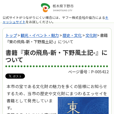
公式サイトがつながりにくい場合には、ヤフー株式会社の協力による
キ
ャッシュサイト
をお試しください。
トップ
>
観光・イベント・魅力
>
歴史・文化
>
文化財
> 書籍
『東の飛鳥-新・下野風土記-』について
書籍『東の飛鳥-新・下野風土記-』に
ついて
ページ番号：P-005412
本市の宝である文化財の魅力を多くの皆様にお知らせ
するため、当市の歴史や文化財に
まつわるエッセイを
書籍として発売していま
す。