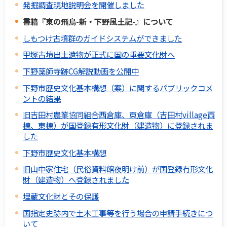
発掘調査現地説明会を開催しました
書籍『東の飛鳥-新・下野風土記-』について
しもつけ古墳群のガイドシステムができました
甲塚古墳出土遺物が正式に国の重要文化財へ
下野薬師寺跡CG解説動画を公開中
下野市歴史文化基本構想（案）に関するパブリックコメ
ントの結果
旧吉田村農業協同組合西倉庫、東倉庫（吉田村village西
棟、東棟）が国登録有形文化財（建造物）に登録されま
した
下野市歴史文化基本構想
旧山中家住宅（民俗資料館夜明け前）が国登録有形文化
財（建造物）へ登録されました
埋蔵文化財とその保護
国指定史跡内で土木工事等を行う場合の申請手続きにつ
いて