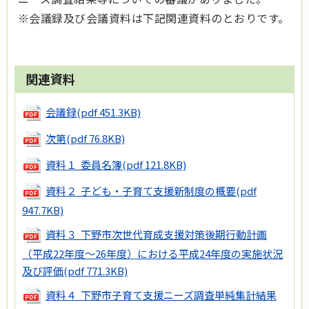
※会議録及び会議資料は下記関連資料のとおりです。
関連資料
会議録
(pdf 451.3KB)
次第
(pdf 76.8KB)
資料１ 委員名簿
(pdf 121.8KB)
資料２ 子ども・子育て支援新制度の概要
(pdf
947.7KB)
資料３ 下野市次世代育成支援対策後期行動計画
（平成22年度～26年度）における平成24年度の実施状況
及び評価
(pdf 771.3KB)
資料４ 下野市子育て支援ニーズ調査単純集計結果