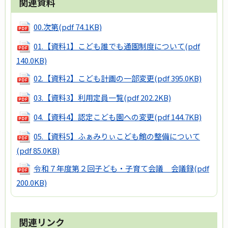
関連資料
00.次第
(pdf 74.1KB)
01.【資料1】こども誰でも通園制度について
(pdf
140.0KB)
02.【資料2】こども計画の一部変更
(pdf 395.0KB)
03.【資料3】利用定員一覧
(pdf 202.2KB)
04.【資料4】認定こども園への変更
(pdf 144.7KB)
05.【資料5】ふぁみりぃこども館の整備について
(pdf 85.0KB)
令和７年度第２回子ども・子育て会議 会議録
(pdf
200.0KB)
関連リンク