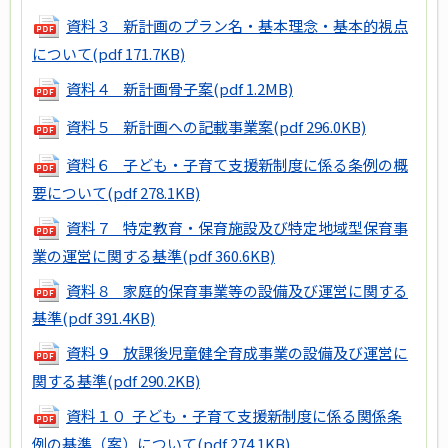
資料３ 新計画のプラン名・基本理念・基本的視点
について
(pdf 171.7KB)
資料４ 新計画骨子案
(pdf 1.2MB)
資料５ 新計画への記載事業案
(pdf 296.0KB)
資料６ 子ども・子育て支援新制度に係る条例の概
要について
(pdf 278.1KB)
資料７ 特定教育・保育施設及び特定地域型保育事
業の運営に関する基準
(pdf 360.6KB)
資料８ 家庭的保育事業等の設備及び運営に関する
基準
(pdf 391.4KB)
資料９ 放課後児童健全育成事業の設備及び運営に
関する基準
(pdf 290.2KB)
資料１０ 子ども・子育て支援新制度に係る関係条
例の基準（案）について
(pdf 274.1KB)