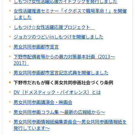
しもつけ女性活躍応援ガイドブックを発行しました
女性活躍推進セミナー「イクボスで職場革命！」を開催
しました
しもつけ☆女性活躍応援プロジェクト
ジョカツのつどいinしもつけを開催しました
男女共同参画都市宣言
下野市配偶者等からの暴力対策基本計画（2013～
2017）
男女共同参画都市宣言記念式典を開催しました
下野市だれもが輝く男女共同参画社会づくり条例
DV（ドメスティック・バイオレンス）とは
男女共同参画講演会・映画会
男女共同参画コラム集 ～最新の広報紙から～
男女共同参画情報紙編集委員会～男女共同参画情報紙を
発行しています～