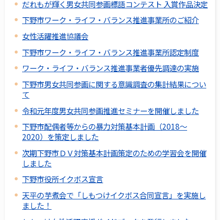
だれもが輝く男女共同参画標語コンテスト 入賞作品決定
下野市ワーク・ライフ・バランス推進事業所のご紹介
女性活躍推進協議会
下野市ワーク・ライフ・バランス推進事業所認定制度
ワーク・ライフ・バランス推進事業者優先調達の実施
下野市男女共同参画に関する意識調査の集計結果につい
て
令和元年度男女共同参画推進セミナーを開催しました
下野市配偶者等からの暴力対策基本計画（2018～
2020）を策定しました
次期下野市ＤＶ対策基本計画策定のための学習会を開催
しました
下野市役所イクボス宣言
天平の芋煮会で「しもつけイクボス合同宣言」を実施し
ました！