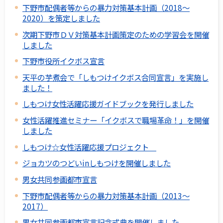
下野市配偶者等からの暴力対策基本計画（2018～
2020）を策定しました
次期下野市ＤＶ対策基本計画策定のための学習会を開催
しました
下野市役所イクボス宣言
天平の芋煮会で「しもつけイクボス合同宣言」を実施し
ました！
しもつけ女性活躍応援ガイドブックを発行しました
女性活躍推進セミナー「イクボスで職場革命！」を開催
しました
しもつけ☆女性活躍応援プロジェクト
ジョカツのつどいinしもつけを開催しました
男女共同参画都市宣言
下野市配偶者等からの暴力対策基本計画（2013～
2017）
男女共同参画都市宣言記念式典を開催しました