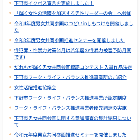
下野市イクボス宣言を実施しました！
「輝く女性の活躍を加速する男性リーダーの会」へ参加
令和4年度男女共同参画のつどいinしもつけを開催しまし
た
令和3年度男女共同参画推進セミナーを開催しました
性犯罪・性暴力対策(4月は若年層の性暴力被害予防月間
です)
だれもが輝く男女共同参画標語コンテスト 入賞作品決定
下野市ワーク・ライフ・バランス推進事業所のご紹介
女性活躍推進協議会
下野市ワーク・ライフ・バランス推進事業所認定制度
ワーク・ライフ・バランス推進事業者優先調達の実施
下野市男女共同参画に関する意識調査の集計結果につい
て
令和元年度男女共同参画推進セミナーを開催しました