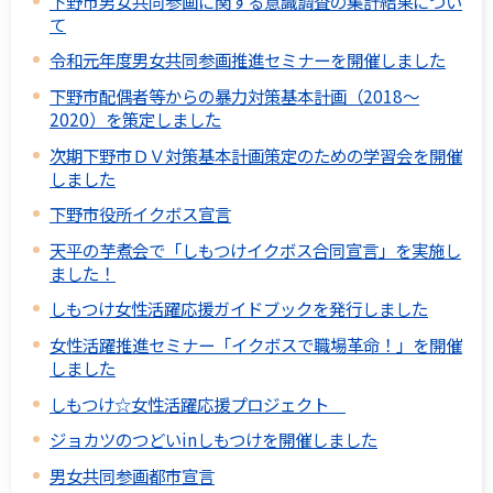
下野市男女共同参画に関する意識調査の集計結果につい
て
令和元年度男女共同参画推進セミナーを開催しました
下野市配偶者等からの暴力対策基本計画（2018～
2020）を策定しました
次期下野市ＤＶ対策基本計画策定のための学習会を開催
しました
下野市役所イクボス宣言
天平の芋煮会で「しもつけイクボス合同宣言」を実施し
ました！
しもつけ女性活躍応援ガイドブックを発行しました
女性活躍推進セミナー「イクボスで職場革命！」を開催
しました
しもつけ☆女性活躍応援プロジェクト
ジョカツのつどいinしもつけを開催しました
男女共同参画都市宣言