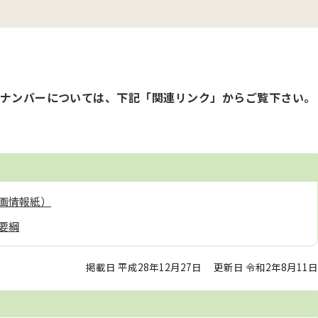
ナンバーについては、下記「関連リンク」からご覧下さい。
画情報紙）
要綱
掲載日 平成28年12月27日
更新日 令和2年8月11日