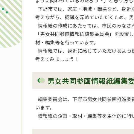
ように関わっているのだろう？」と思う方も
下野市では、家庭・地域・職場など、身近
考えながら、認識を深めていただくため、男
情報紙の作成にあたっては、市民のみなさ
「男女共同参画情報紙編集委員会」を設置し
材・編集等を行っています。
情報紙では、身近に感じていただけるよう
考えてみましょう！
男女共同参画情報紙編集
編集委員会は、下野市男女共同参画推進委
います。
情報紙の企画・取材・編集等を主体的に行