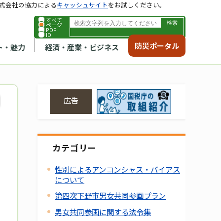
式会社の協力による
キャッシュサイト
をお試しください。
すべて
ページ
PDF
ID
防災ポータル
ト・魅力
経済・産業・ビジネス
広告
カテゴリー
性別によるアンコンシャス・バイアス
について
第四次下野市男女共同参画プラン
男女共同参画に関する法令集