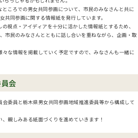
いらっしゃるかもしれません。
なところでの男女共同参画について、市民のみなさんと共に
女共同参画に関する情報紙を発行しています。
んの視点・アイディアを十分に活かした情報紙とするため、
、市民のみなさんとともに話し合いを重ねながら、企画・取
様々な情報を掲載していく予定ですので、みなさんも一緒に
委員会
員会委員と栃木県男女共同参画地域推進委員等から構成して
い、親しみある紙面づくりを進めていきます！