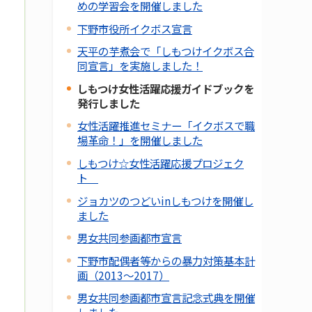
めの学習会を開催しました
下野市役所イクボス宣言
天平の芋煮会で「しもつけイクボス合
同宣言」を実施しました！
しもつけ女性活躍応援ガイドブックを
発行しました
女性活躍推進セミナー「イクボスで職
場革命！」を開催しました
しもつけ☆女性活躍応援プロジェク
ト
ジョカツのつどいinしもつけを開催し
ました
男女共同参画都市宣言
下野市配偶者等からの暴力対策基本計
画（2013～2017）
男女共同参画都市宣言記念式典を開催