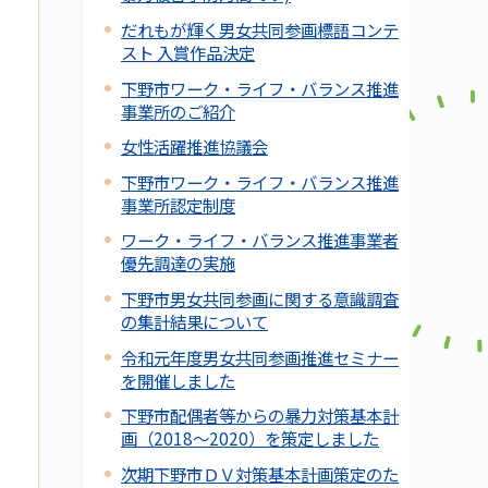
だれもが輝く男女共同参画標語コンテ
スト 入賞作品決定
下野市ワーク・ライフ・バランス推進
事業所のご紹介
女性活躍推進協議会
下野市ワーク・ライフ・バランス推進
事業所認定制度
ワーク・ライフ・バランス推進事業者
優先調達の実施
下野市男女共同参画に関する意識調査
の集計結果について
令和元年度男女共同参画推進セミナー
を開催しました
下野市配偶者等からの暴力対策基本計
画（2018～2020）を策定しました
次期下野市ＤＶ対策基本計画策定のた