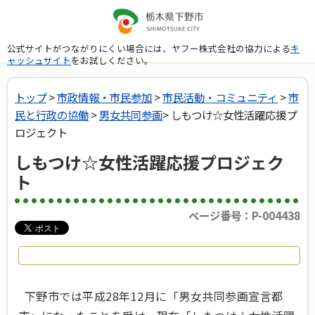
公式サイトがつながりにくい場合には、ヤフー株式会社の協力による
キ
ャッシュサイト
をお試しください。
トップ
>
市政情報・市民参加
>
市民活動・コミュニティ
>
市
民と行政の協働
>
男女共同参画
> しもつけ☆女性活躍応援プ
ロジェクト
しもつけ☆女性活躍応援プロジェク
ト
ページ番号：P-004438
下野市では平成28年12月に「男女共同参画宣言都