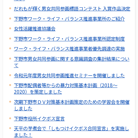
だれもが輝く男女共同参画標語コンテスト 入賞作品決定
下野市ワーク・ライフ・バランス推進事業所のご紹介
女性活躍推進協議会
下野市ワーク・ライフ・バランス推進事業所認定制度
ワーク・ライフ・バランス推進事業者優先調達の実施
下野市男女共同参画に関する意識調査の集計結果につい
て
令和元年度男女共同参画推進セミナーを開催しました
下野市配偶者等からの暴力対策基本計画（2018～
2020）を策定しました
次期下野市ＤＶ対策基本計画策定のための学習会を開催
しました
下野市役所イクボス宣言
天平の芋煮会で「しもつけイクボス合同宣言」を実施し
ました！