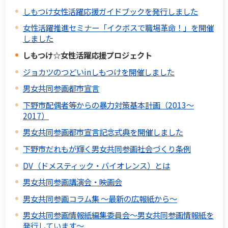
しもつけ女性活躍応援ガイドブックを発行しました
女性活躍推進セミナー「イクボスで職場革命！」を開催
しました
しもつけ☆女性活躍応援プロジェクト
ジョカツのつどいinしもつけを開催しました
男女共同参画都市宣言
下野市配偶者等からの暴力対策基本計画（2013～
2017）
男女共同参画都市宣言記念式典を開催しました
下野市だれもが輝く男女共同参画社会づくり条例
DV（ドメスティック・バイオレンス）とは
男女共同参画講演会・映画会
男女共同参画コラム集 ～最新の広報紙から～
男女共同参画情報紙編集委員会～男女共同参画情報紙を
発行しています～